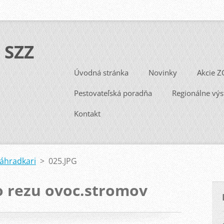
 SZZ
Úvodná stránka
Novinky
Akcie Z
Pestovateľská poradňa
Regionálne výs
Kontakt
Záhradkari
>
025.JPG
o rezu ovoc.stromov