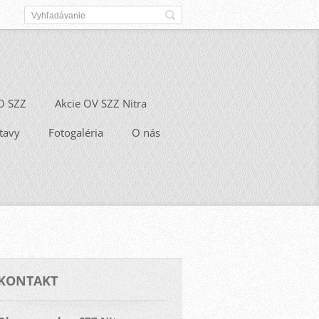
O SZZ
Akcie OV SZZ Nitra
tavy
Fotogaléria
O nás
KONTAKT