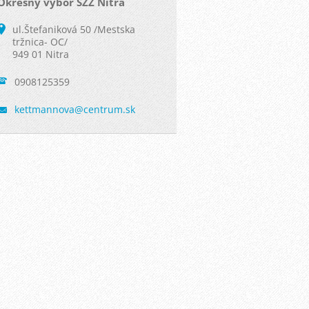
Okresny vybor SZZ Nitra
ul.Štefaniková 50 /Mestska
tržnica- OC/
949 01 Nitra
0908125359
kettmann
ova@cent
rum.sk