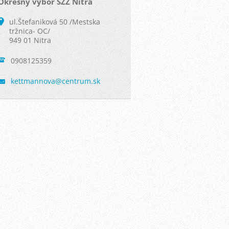
Okresny vybor SZZ Nitra
ul.Štefaniková 50 /Mestska
tržnica- OC/
949 01 Nitra
0908125359
kettmann
ova@cent
rum.sk