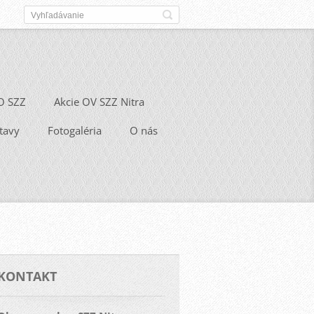
O SZZ
Akcie OV SZZ Nitra
tavy
Fotogaléria
O nás
KONTAKT