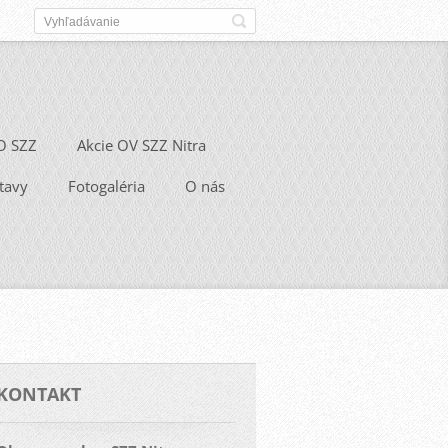
O SZZ
Akcie OV SZZ Nitra
tavy
Fotogaléria
O nás
KONTAKT