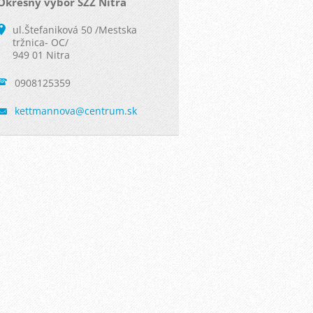
Okresny vybor SZZ Nitra
ul.Štefaniková 50 /Mestska
tržnica- OC/
949 01 Nitra
0908125359
kettmann
ova@cent
rum.sk