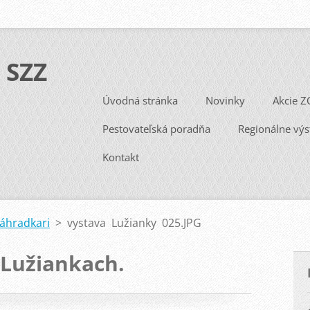
 SZZ
Úvodná stránka
Novinky
Akcie Z
Pestovateľská poradňa
Regionálne výs
Kontakt
Záhradkari
>
vystava Lužianky 025.JPG
 Lužiankach.