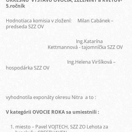
OKRESNÚ VÝSTAVU OVOCIA, ZELENINY a KVETOV-
5.ročník
Hodnotiaca komisia v zložení: Milan Cabánek –
predseda SZZ OV
Ing.Katarína
Kettmannová - tajomníčka SZZ OV
Ing.Helena Viršíková –
hospodárka SZZ OV
vyhodnotila exponáty okresu Nitra a to :
V kategórii OVOCIE ROKA sa umiestnili :
miesto – Pavel VOJTECH, SZZ ZO Lehota za