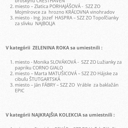
broskyňu CRESTHAVEN
miesto – Zlatica PORHAJÁŠOVÁ - SZZ ZO
Mojmírovce za hrozno KRÁĽOVNA vinohradov
miesto - Ing. Jozef HASPRA – SZZ ZO Topoľčianky
za slivku NAJBOLJA
V kategórii ZELENINA ROKA sa umiestnili :
miesto - Monika SLOVÁKOVÁ - SZZ ZO Lužianky za
papriku CORNO GIALO
miesto – Marta MATUŠICOVÁ – SZZ ZO Hájske za
cibuľu ŠTUTGARTSKÁ
miesto – Ján FÁBRY – SZZ ZO Vráble za baklažán
EPIC
V kategórii NAJKRAJŠIA KOLEKCIA sa umiestnili :