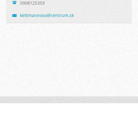
0908125359
kettmann
ova@cent
rum.sk
© 2015 Všetky práva vyhradené.
Vytvorené službou
Webnode