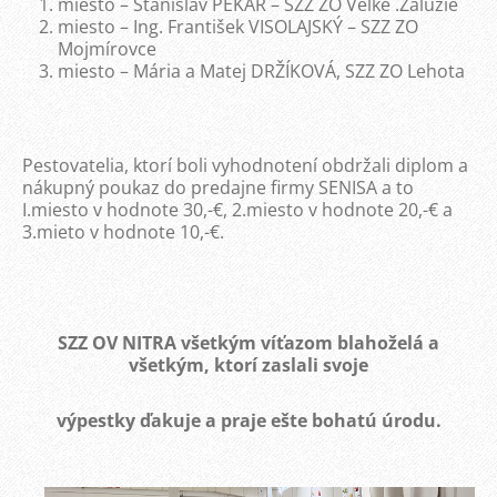
miesto – Stanislav PEKÁR – SZZ ZO Veľké .Zálužie
miesto – Ing. František VISOLAJSKÝ – SZZ ZO
Mojmírovce
miesto – Mária a Matej DRŽÍKOVÁ, SZZ ZO Lehota
Pestovatelia, ktorí boli vyhodnotení obdržali diplom a
nákupný poukaz do predajne firmy SENISA a to
I.miesto v hodnote 30,-€, 2.miesto v hodnote 20,-€ a
3.mieto v hodnote 10,-€.
SZZ OV NITRA všetkým víťazom blahoželá a
všetkým, ktorí zaslali svoje
výpestky ďakuje a praje ešte bohatú úrodu.