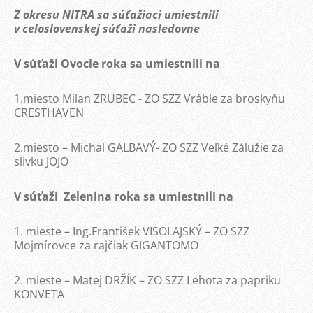
Z okresu NITRA sa súťažiaci umiestnili
v celoslovenskej súťaži nasledovne
V súťaži Ovocie roka sa umiestnili na
1.miesto Milan ZRUBEC - ZO SZZ Vráble za broskyňu
CRESTHAVEN
2.miesto – Michal GALBAVÝ- ZO SZZ Veľké Zálužie za
slivku JOJO
V súťaži
Zelenina roka sa umiestnili na
1. mieste – Ing.František VISOLAJSKÝ – ZO SZZ
Mojmírovce za rajčiak GIGANTOMO
2. mieste – Matej DRŽÍK – ZO SZZ Lehota za papriku
KONVETA