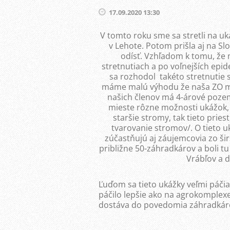
17.09.2020 13:30
V tomto roku sme sa stretli na uk
v Lehote. Potom prišla aj na 
odísť. Vzhľadom k tomu, že 
stretnutiach a po voľnejších epi
sa rozhodol takéto stretnutie 
máme malú výhodu že naša ZO má 
našich členov má 4-árové poz
mieste rôzne možnosti ukážok,
staršie stromy, tak tieto prie
tvarovanie stromov/. O tieto 
zúčastňujú aj záujemcovia zo šir
približne 50-záhradkárov a boli tu
Vrábľov a d
Ľuďom sa tieto ukážky veľmi páčia 
páčilo lepšie ako na agrokomplex
dostáva do povedomia záhradkár