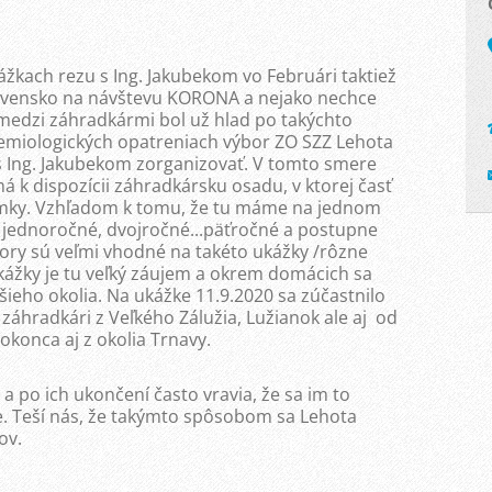
ážkach rezu s Ing. Jakubekom vo Februári taktiež
Slovensko na návštevu KORONA a nejako nechce
medzi záhradkármi bol už hlad po takýchto
demiologických opatreniach výbor ZO SZZ Lehota
s Ing. Jakubekom zorganizovať. V tomto smere
k dispozícii záhradkársku osadu, v ktorej časť
emky. Vzhľadom k tomu, že tu máme na jednom
 jednoročné, dvojročné...päťročné a postupne
story sú veľmi vhodné na takéto ukážky /rôzne
ukážky je tu veľký záujem a okrem domácich sa
šieho okolia. Na ukážke 11.9.2020 sa zúčastnilo
 záhradkári z Veľkého Zálužia, Lužianok ale aj od
okonca aj z okolia Trnavy.
a po ich ukončení často vravia, že sa im to
e. Teší nás, že takýmto spôsobom sa Lehota
ov.