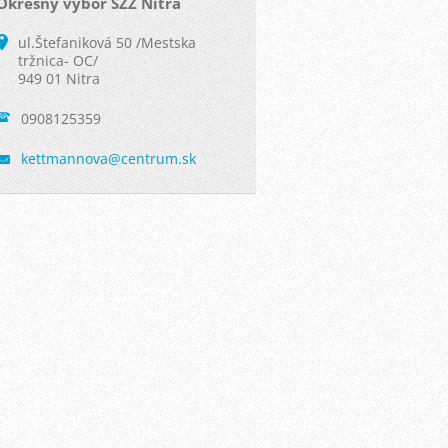
Okresny vybor SZZ Nitra
ul.Štefaniková 50 /Mestska
tržnica- OC/
949 01 Nitra
0908125359
kettmann
ova@cent
rum.sk