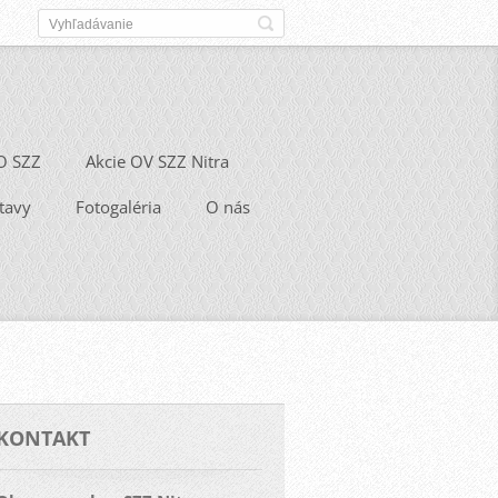
O SZZ
Akcie OV SZZ Nitra
tavy
Fotogaléria
O nás
KONTAKT